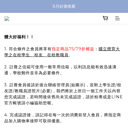
8月好康推薦
體大好福利！！
1. 符合條件之會員將享有
指定商品75/79折權益
：
國立體育大
學之在校學生、校友、在校教職員
。
2. 註冊之信箱可使用一般常用信箱，以利訊息能有效迅速溝
通，學校郵件並非為必要條件。
3. 註冊會員後請於後台聯絡管理員(如圖示)，並附上學生證/校
友證/教職員證照片(必要)，我們將於上班日一個工作天以內替
您完成認證，若時間後依舊尚未完成認證，請於粉專或是LINE
官方帳號請小編協助您喔。
4. 完成認證後，請記得在每一次的消費前登入會員，將指定商
品加入購物車後即可取得優惠。