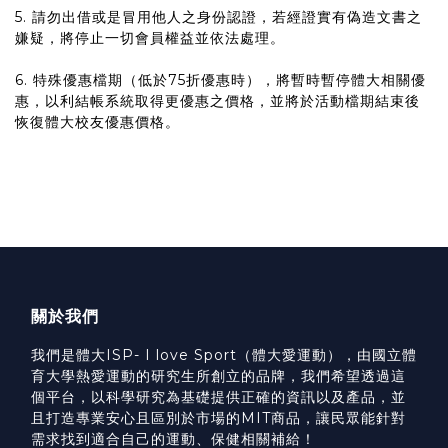
5. 請勿出借或是冒用他人之身份認證，若經證實有偽造文書之
嫌疑，將停止一切會員權益並依法處理。
6. 特殊優惠檔期（低於75折優惠時），將暫時暫停體大相關優
惠，以利結帳系統取得更優惠之價格，並將於活動檔期結束後
恢復體大校友優惠價格。
關於我們
我們是體大ISP- I love Sport（體大愛運動），由國立體
育大學熱愛運動的研究生所創立的品牌，我們希望透過這
個平台，以科學研究為基礎提供正確的資訊以及產品，並
且打造專業安心且區別於市場的MIT商品，讓民眾能針對
需求找到適合自己的運動、保健相關補給！