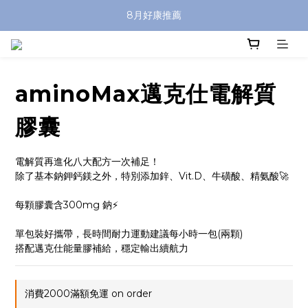
8月好康推薦
aminoMax邁克仕電解質
膠囊
電解質再進化八大配方一次補足！
除了基本鈉鉀鈣鎂之外，特別添加鋅、Vit.D、牛磺酸、精氨酸🚀
每顆膠囊含300mg 鈉⚡️
單包裝好攜帶，長時間耐力運動建議每小時一包(兩顆)
搭配邁克仕能量膠補給，穩定輸出續航力
消費2000滿額免運 on order