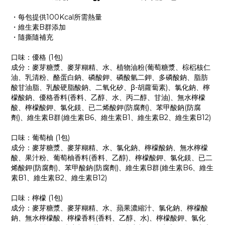
・每包提供100Kcal所需熱量
・維生素B群添加
・隨撕隨補充
口味：優格 (1包)
成分：麥芽糖漿、麥芽糊精、水、植物油粉(葡萄糖漿、棕梠核仁
油、乳清粉、酪蛋白鈉、磷酸鉀、磷酸氫二鉀、多磷酸鈉、脂肪
酸甘油脂、乳酸硬脂酸鈉、二氧化矽、β-胡蘿蔔素)、氯化鈉、檸
檬酸鈉、優格香料(香料、乙醇、水、丙二醇、甘油)、無水檸檬
酸、檸檬酸鉀、氯化鎂、已二烯酸鉀(防腐劑)、苯甲酸鈉(防腐
劑)、維生素B群(維生素B6、維生素B1、維生素B2、維生素B12)
口味：葡萄柚 (1包)
成分：麥芽糖漿、麥芽糊精、水、氯化鈉、檸檬酸鈉、無水檸檬
酸、果汁粉、葡萄柚香料(香料、乙醇)、檸檬酸鉀、氯化鎂、已二
烯酸鉀(防腐劑)、苯甲酸鈉(防腐劑)、維生素B群(維生素B6、維生
素B1、維生素B2、維生素B12)
口味：檸檬 (1包)
成分：麥芽糖漿、麥芽糊精、水、蘋果濃縮汁、氯化鈉、檸檬酸
鈉、無水檸檬酸、檸檬香料(香料、乙醇、水)、檸檬酸鉀、氯化