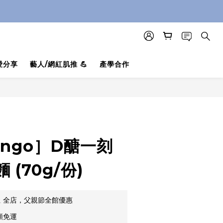
愛分享
藝人/網紅肌推 💪
產學合作
立即購買
ngo］D醣一刻
(70g/份)
止
全店，父親節全館優惠
額免運