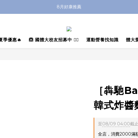
8月好康推薦
 夏季優惠🔥
🙆 國體大校友招募中 🙆‍♂️
運動營養找知識
體大
［犇馳Ba
韓式炸醬麵 
至
08/09 04:00
截
全店，消費2000滿