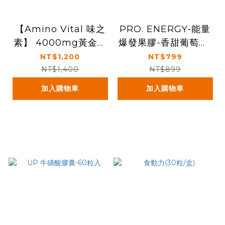
【Amino Vital 味之
PRO. ENERGY-能量
素】 4000mg黃金級
爆發果膠-香甜葡萄（1
BCAA胺基酸粉末－14
5包／盒）
NT$1,200
NT$799
條
NT$1,400
NT$899
加入購物車
加入購物車